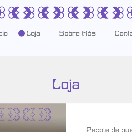
cio
Loja
Sobre Nós
Cont
Loja
r Detalhes
Pacote de que