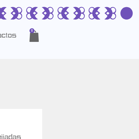
0
actos
ijadas