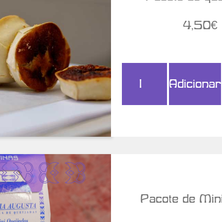
4,50
€
Adicionar
r Detalhes
Pacote de Min