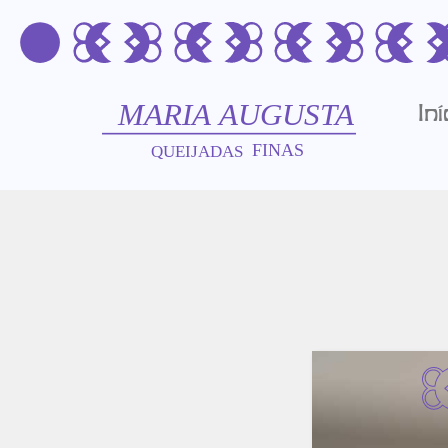
Iní
Ve