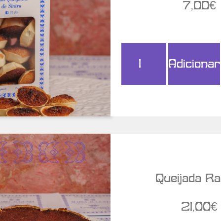
7,00
€
Adicionar
r Detalhes
Queijada Ra
21,00
€